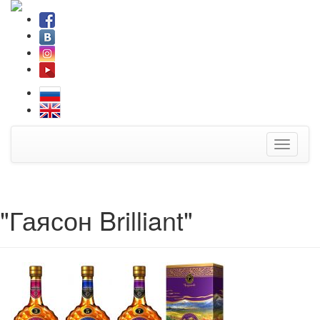
Toggle
navigati
"Гаясон Brilliant"