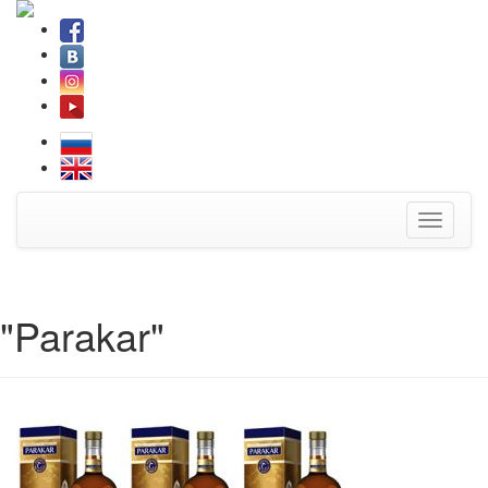
Toggle
navigati
"Parakar"