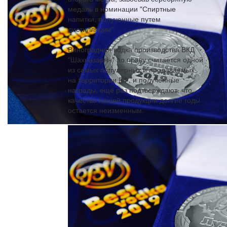
медаль в номинации "Спиртные
напитки, полученные путем
дистилляции".
Виноградная водка производства ВКД
"Шахназарян" по праву считается одной
из самых популярных и продаваемых
на территории РФ, и полученные
награды, ещё раз подтверждают, что
качество нашей продукции долгие годы
остается неизменным.